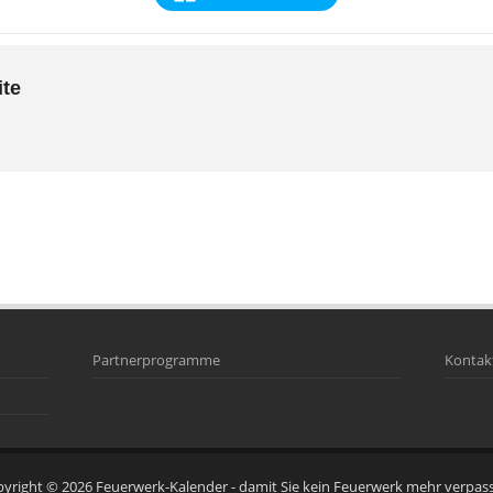
ite
Partnerprogramme
Kontak
pyright © 2026
Feuerwerk-Kalender
- damit Sie kein Feuerwerk mehr verpas