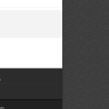
t
sen.