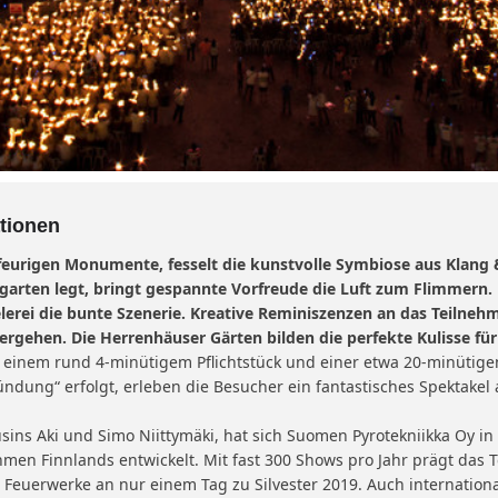
tionen
 feurigen Monumente, fesselt die kunstvolle Symbiose aus Klang &
garten legt, bringt gespannte Vorfreude die Luft zum Flimmern.
erei die bunte Szenerie. Kreative Reminiszenzen an das Teilnehme
vergehen. Die Herrenhäuser Gärten bilden die perfekte Kulisse für 
s einem rund 4-minütigem Pflichtstück und einer etwa 20-minütige
dung“ erfolgt, erleben die Besucher ein fantastisches Spektakel 
ins Aki und Simo Niittymäki, hat sich Suomen Pyrotekniikka Oy i
en Finnlands entwickelt. Mit fast 300 Shows pro Jahr prägt das 
Feuerwerke an nur einem Tag zu Silvester 2019. Auch international