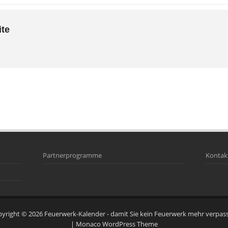
ite
Partnerprogramme
Kontak
pyright © 2026
Feuerwerk-Kalender
- damit Sie kein Feuerwerk mehr verpas
|
Monaco WordPress Theme