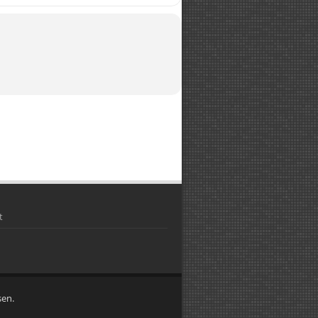
t
sen.