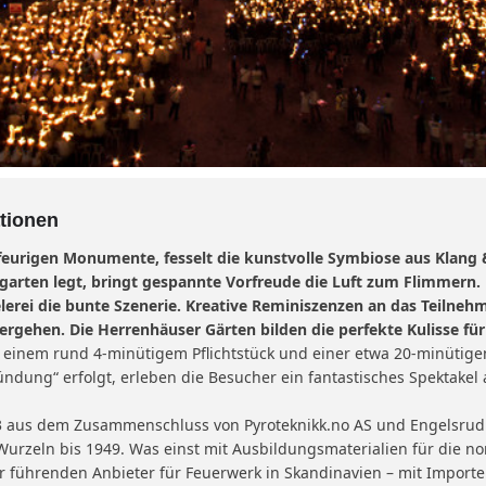
tionen
 feurigen Monumente, fesselt die kunstvolle Symbiose aus Klang &
garten legt, bringt gespannte Vorfreude die Luft zum Flimmern.
erei die bunte Szenerie. Kreative Reminiszenzen an das Teilnehme
vergehen. Die Herrenhäuser Gärten bilden die perfekte Kulisse für 
s einem rund 4-minütigem Pflichtstück und einer etwa 20-minütige
dung“ erfolgt, erleben die Besucher ein fantastisches Spektakel 
3 aus dem Zusammenschluss von Pyroteknikk.no AS und Engelsrud 
urzeln bis 1949. Was einst mit Ausbildungsmaterialien für die 
r führenden Anbieter für Feuerwerk in Skandinavien – mit Importe