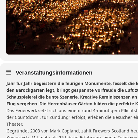
Veranstaltungsinformationen
Jahr für Jahr begeistern die feurigen Monumente, fesselt die 
den Barockgarten legt, bringt gespannte Vorfreude die Luft
Schauspielerei die bunte Szenerie. Kreative Reminiszenzen an 
Flug vergehen. Die Herrenhäuser Gärten bilden die perfekte Kul
Das Feuerwerk setzt sich aus einem rund 4-minütigem Pflichts
der Countdown „zur Zündung“ erfolgt, erleben die Besucher ein
Theater.
Gegründet 2003 von Mark Copland, zählt Fireworx Scotland he
Königreich. Mit mehr als 25 Jahren Erfahrung, einem Team von 