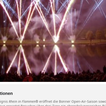
tionen
eignis
Rhein in Flammen®
eröffnet die Bonner Open-Air-Saison sowo
naue erwartet Besucher über drei Tage ein abwechslungsreiches 