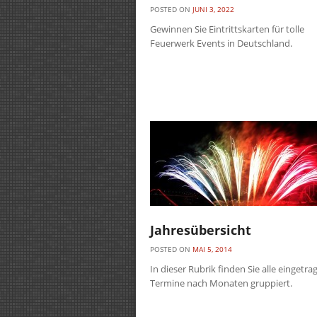
POSTED ON
JUNI 3, 2022
Gewinnen Sie Eintrittskarten für tolle
Feuerwerk Events in Deutschland.
Jahresübersicht
POSTED ON
MAI 5, 2014
In dieser Rubrik finden Sie alle eingetr
Termine nach Monaten gruppiert.