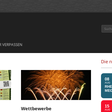
Suche
R VERPASSEN
Die 
08
AUG
RHE
MEG
15
Wettbewerbe
AUG