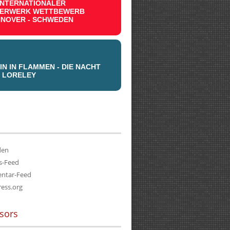
.INTERNATIONALER
UERWERK WETTBEWERB
NOVER - SCHWEDEN
IN IN FLAMMEN - DIE NACHT
 LORELEY
den
s-Feed
ntar-Feed
ess.org
sors