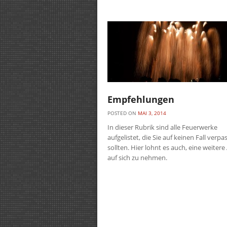
Empfehlungen
POSTED ON
MAI 3, 2014
In dieser Rubrik sind alle Feuerwerke
aufgelistet, die Sie auf keinen Fall verpa
sollten. Hier lohnt es auch, eine weitere
auf sich zu nehmen.
Post navigation