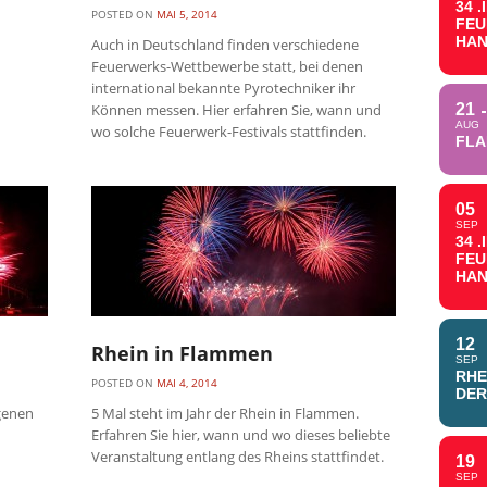
34 
POSTED ON
MAI 5, 2014
FE
HAN
Auch in Deutschland finden verschiedene
Feuerwerks-Wettbewerbe statt, bei denen
international bekannte Pyrotechniker ihr
Können messen. Hier erfahren Sie, wann und
21
AUG
wo solche Feuerwerk-Festivals stattfinden.
FLA
05
SEP
34 
FE
HAN
12
Rhein in Flammen
SEP
RHE
POSTED ON
MAI 4, 2014
DER
agenen
5 Mal steht im Jahr der Rhein in Flammen.
Erfahren Sie hier, wann und wo dieses beliebte
Veranstaltung entlang des Rheins stattfindet.
19
SEP