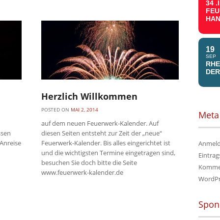
34 
FE
HAN
19
SEP
RHE
DER
Herzlich Willkommen
POSTED ON
MAI 2, 2014
Meta
auf dem neuen Feuerwerk-Kalender. Auf
ssen
diesen Seiten entsteht zur Zeit der „neue“
 Anreise
Feuerwerk-Kalender. Bis alles eingerichtet ist
Anmel
und die wichtigsten Termine eingetragen sind,
Eintrag
besuchen Sie doch bitte die Seite
Komme
www.feuerwerk-kalender.de
WordPr
Spon