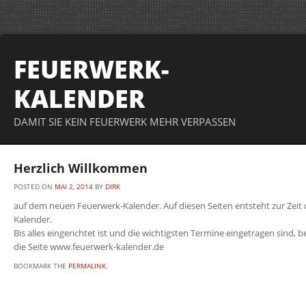
FEUERWERK-
KALENDER
DAMIT SIE KEIN FEUERWERK MEHR VERPASSEN
Herzlich Willkommen
POSTED ON
MAI 2, 2014
BY
DIRK
auf dem neuen Feuerwerk-Kalender. Auf diesen Seiten entsteht zur Zeit
Kalender.
Bis alles eingerichtet ist und die wichtigsten Termine eingetragen sind, 
die Seite www.feuerwerk-kalender.de
BOOKMARK THE
PERMALINK
.